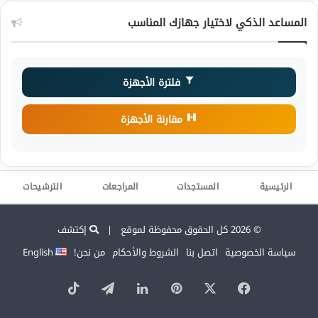
المساعد الذكي لاختيار جهازك المناسب
فلترة الأجهزة
مقارنة الأجهزة
الرئيسية
المستجدات
المراجعات
الترشيحات
© 2026 كل الحقوق محفوظة لموقع |
إكتشف
سياسة الخصوصية
اتصل بنا
الشروط والأحكام
من نحن!
English
‫X
فيسبوك
بينتيريست
لينكدإن
تيلقرام
‫TikTok