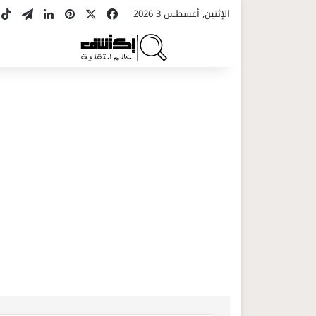
‫X
فيسبوك
بينتيريست
لينكدإن
تيلقر
k
الإثنين, أغسطس 3 2026