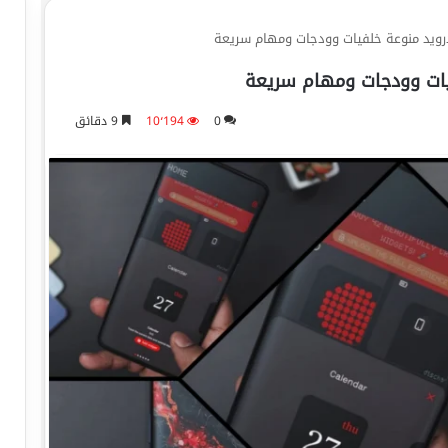
0
10٬194
9 دقائق