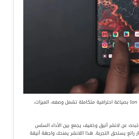
أكيد! إليك الفقرة الخاصة بتطبيق Ion Launcher بصياغة احترافية متكاملة تشمل وصفه، الميزات،
حث عن لانشر أنيق وخفيف يجمع بين الأداء السلس
ذاب، فإن Ion Launcher هو خيار رائع يستحق التجربة. هذا اللانشر يمنحك واجهة أنيقة