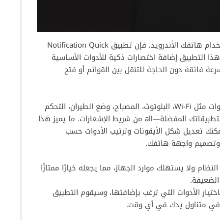
إذا كنت من محبي السرعة والعملية في استخدام هاتفك الأندرويد، فإن تطبيق Notification Quick
يتيح لك هذا التطبيق إضافة اختصارات ذكية للأدوات الأساسية
عة فائقة دون الحاجة للتنقل بين القوائم أو فتح
من خلال واجهته البسيطة، يمكنك تفعيل أدوات مثل Wi-Fi، البلوتوث، المصباح، وضع الطيران، التحكم
في مستوى الصوت، وحتى الوصول السريع لتطبيقاتك المفضلة—all من شريط الإشعارات. ما يميز هذا
مكنك تعديل شكل الأيقونات وترتيب الأدوات حسب
 وتصميم واجهة هاتفك.
ظام ولا يستهلك موارد الجهاز، مما يجعله خيارًا ممتازًا
الضعيفة.
ختيار الأدوات التي ترغب بإضافتها، وسيقوم التطبيق
 في متناول يدك في أي وقت.