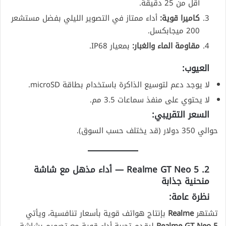
أقل من 25 دقيقة.
كاميرا قوية:
أداء ممتاز في التصوير الليلي بفضل مستشعر
200 ميجابكسل.
مقاومة الماء والغبار:
بمعيار IP68.
العيوب:
لا يوجد دعم لتوسيع الذاكرة باستخدام بطاقة microSD.
لا يحتوي على منفذ سماعات 3.5 مم.
السعر التقريبي:
حوالي 350 دولار (قد يختلف حسب السوق).
2. Realme GT Neo 5 — أداء مذهل مع شاشة
منحنية جذابة
نظرة عامة:
تشتهر
Realme
بإنتاج هواتف قوية بأسعار تنافسية، ويأتي
Realme GT Neo 5
ليقدم تجربة أداء قوية مع تصميم بشاشة