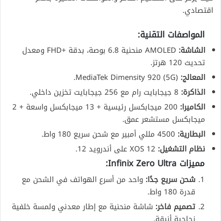
اقتصادي.
المواصفات التقنية:
الشاشة:
AMOLED منحنية 6.8 بوصة، بدقة +FHD ومعدل
تحديث 120 هرتز.
المعالج:
MediaTek Dimensity 920 (5G).
الذاكرة:
8 جيجابايت رام مع 256 جيجابايت تخزين داخلي.
الكاميرا:
200 ميجابكسل رئيسية + 13 ميجابكسل واسعة + 2
ميجابكسل مستشعر عمق.
البطارية:
4500 مللي أمبير مع شحن سريع 180 واط.
نظام التشغيل:
XOS 12 على أندرويد 12.
مميزات Infinix Zero Ultra:
شحن سريع جدًا:
واحد من أسرع الهواتف في الشحن مع
قدرة 180 واط.
تصميم فاخر:
شاشة منحنية مع إطار معدني ولمسة خلفية
زجاجية أنيقة.