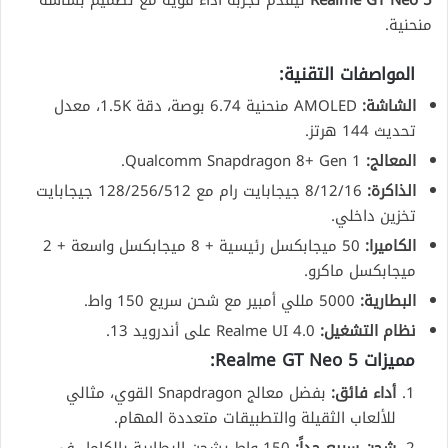
منحنية.
المواصفات التقنية:
الشاشة:
AMOLED منحنية 6.74 بوصة، دقة 1.5K، معدل
تحديث 144 هرتز.
المعالج:
Qualcomm Snapdragon 8+ Gen 1.
الذاكرة:
8/12/16 جيجابايت رام مع 128/256/512 جيجابايت
تخزين داخلي.
الكاميرا:
50 ميجابكسل رئيسية + 8 ميجابكسل واسعة + 2
ميجابكسل ماكرو.
البطارية:
5000 مللي أمبير مع شحن سريع 150 واط.
نظام التشغيل:
Realme UI 4.0 على أندرويد 13.
مميزات Realme GT Neo 5:
أداء فائق:
بفضل معالج Snapdragon القوي، مثالي
للألعاب الثقيلة والتطبيقات متعددة المهام.
شحن سريع جداً:
150 واط يشحن البطارية بالكامل في