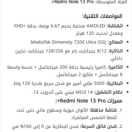
الفئة المتوسطة:
Redmi Note 13 Pro+
.
المواصفات التقنية:
الشاشة:
AMOLED منحنية بحجم 6.67 بوصة، بدقة +FHD
ومعدل تحديث 120 هرتز.
المعالج:
MediaTek Dimensity 7200 Ultra (5G).
الذاكرة:
8/12 جيجابايت رام مع 128/256 جيجابايت تخزين
داخلي.
الكاميرا:
كاميرا رئيسية بدقة 200 ميجابكسل + عدسة واسعة
8 ميجابكسل + ماكرو 2 ميجابكسل.
البطارية:
5000 مللي أمبير مع شحن سريع بقدرة 120 واط.
نظام التشغيل:
MIUI 14 مبني على أندرويد 13.
مميزات Redmi Note 13 Pro+:
شاشة مذهلة:
الألوان حيوية وسطوع عالي حتى تحت
أشعة الشمس المباشرة.
شحن فائق السرعة:
شحن البطارية من 0 إلى 100% في