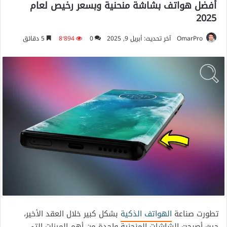
أفضل هواتف بشاشة منحنية وبسعر رخيص لعام
2025
OmarPro
آخر تحديث: أبريل 9, 2025
0
8٬894
5 دقائق
تطورت صناعة
الهواتف الذكية
بشكل كبير خلال العقد الأخير،
حيث أصبحت الشاشات المنحنية واحدة من أهم الميزات التي