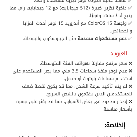
✅ شاشة عالية الجودة توفر تجربة مشاهدة رائعة.
✅ ذاكرة تخزين كبيرة (512 جيجابايت) مع 12 جيجابايت رام، مما
يتيح أداءً سلسًا وقويًا.
✅ واجهة ColorOS 15 مع أندرويد 15 توفر أحدث المزايا
والخصائص.
✅
دعم مستشعرات متقدمة
مثل الجيروسكوب والبوصلة.
العيوب:
❌ سعر مرتفع مقارنة بهواتف الفئة المتوسطة.
❌ عدم توفر منفذ سماعات 3.5 ملم، مما يجبر المستخدم على
استخدام سماعات بلوتوث أو محول.
❌ لم يتم تأكيد سرعة الشحن، مما قد يكون نقطة ضعف
للمستخدمين الذين يهتمون بالشحن السريع.
❌ إصدار محدود في بعض الأسواق، مما قد يؤثر على توفره
بأسعار مناسبة.
الخلاصة: