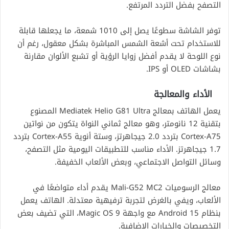
التصفح بفضل التردد المرتفع.
توفر الشاشة سطوعًا يصل إلى 1010 شمعة، ما يجعلها قابلة
للاستخدام تحت أشعة الشمس المباشرة بشكل معقول، رغم أن
نوع اللوحة لا يقدم أفضل زوايا الرؤية أو تشبع الألوان مقارنة
بشاشات OLED أو IPS.
الأداء والمعالجة
يعمل الهاتف بمعالج Mediatek Helio G81 Ultra المصنوع
بتقنية 12 نانومتر، وهو معالج ثماني النواة يتكون من نواتين
Cortex-A75 بتردد 2.0 جيجاهرتز، وستة أنوية Cortex-A55 بتردد
1.7 جيجاهرتز. الأداء مناسب للتطبيقات اليومية مثل التصفح،
وسائل التواصل الاجتماعي، وبعض الألعاب الخفيفة.
معالج الرسوميات Mali-G52 MC2 يقدم أداء متواضعًا في
الألعاب، ويفي بالغرض لتجربة ترفيهية معتدلة. الهاتف يعمل
بنظام Android 15 مع واجهة Magic OS 9، التي تضيف بعض
التخصيصات والخيارات الإضافية.