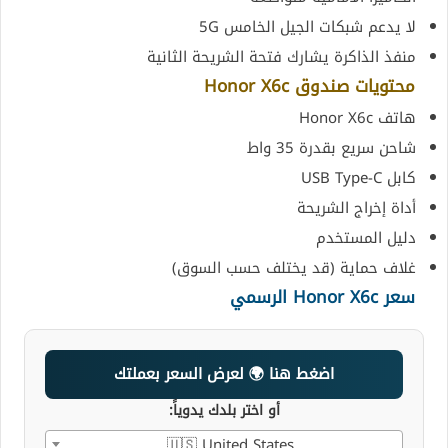
لا يدعم شبكات الجيل الخامس 5G
منفذ الذاكرة يشارك فتحة الشريحة الثانية
محتويات صندوق Honor X6c
هاتف Honor X6c
شاحن سريع بقدرة 35 واط
كابل USB Type-C
أداة إخراج الشريحة
دليل المستخدم
غلاف حماية (قد يختلف حسب السوق)
سعر Honor X6c الرسمي
اضغط هنا 🌍 لعرض السعر بعملتك
أو اختر بلدك يدوياً:
🇺🇸 United States