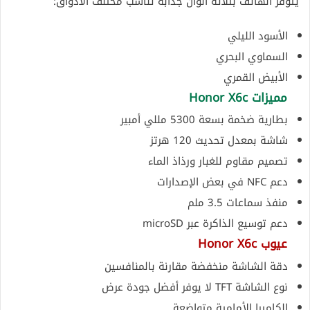
يتوفر الهاتف بثلاثة ألوان جذابة تناسب مختلف الأذواق:
الأسود الليلي
السماوي البحري
الأبيض القمري
مميزات Honor X6c
بطارية ضخمة بسعة 5300 مللي أمبير
شاشة بمعدل تحديث 120 هرتز
تصميم مقاوم للغبار ورذاذ الماء
دعم NFC في بعض الإصدارات
منفذ سماعات 3.5 ملم
دعم توسيع الذاكرة عبر microSD
عيوب Honor X6c
دقة الشاشة منخفضة مقارنة بالمنافسين
نوع الشاشة TFT لا يوفر أفضل جودة عرض
الكاميرا الأمامية متواضعة