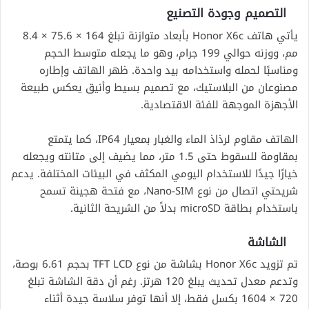
التصميم وجودة التصنيع
يأتي هاتف Honor X6c بأبعاد متوازنة تبلغ 164 × 75.6 × 8.4
مم، ووزنه حوالي 199 جرام، وهو ما يجعله متوسط الحجم
ومناسبًا لحمله واستخدامه بيد واحدة. ظهر الهاتف وإطاره
مصنوعان من البلاستيك، مع تصميم بسيط وأنيق يعكس طبيعة
الأجهزة الموجهة للفئة الاقتصادية.
الهاتف مقاوم لرذاذ الماء والغبار بمعيار IP64، كما يتمتع
بمقاومة للسقوط حتى 1.5 متر، مما يضيف إلى متانته ويجعله
خيارًا جيدًا للاستخدام اليومي المكثف في البيئات المختلفة. يدعم
شريحتي اتصال من نوع Nano-SIM، مع فتحة هجينة تسمح
باستخدام بطاقة microSD بدلاً من الشريحة الثانية.
الشاشة
تم تزويد Honor X6c بشاشة من نوع TFT LCD بحجم 6.61 بوصة،
وتدعم معدل تحديث يبلغ 120 هرتز. رغم أن دقة الشاشة تبلغ
720 × 1604 بكسل فقط، إلا أنها توفر سلاسة جيدة أثناء