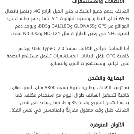
الاتصالات والمستشعرات
الهاتف يدعم جميع الشبكات حتى الجيل الرابع 4G، ويتميز باتصال
Wi-Fi ثنائي النطاق وتقنية البلوتوث 5.1. كما يدعم نظام تحديد
المواقع عبر GPS وGLONASS وGALILEO وBDS، ويوجد دعم
لتقنية NFC في بعض الطرازات مثل NIC-LX1 وNIC-LX2 فقط.
أما المنافذ، فيأتي الهاتف بمنفذ USB Type-C 2.0 ويدعم
خاصية OTG لنقل البيانات. المستشعرات تشمل مستشعر البصمة
على الجانب، ومستشعرات القرب والتسارع.
البطارية والشحن
تم تزويد الهاتف ببطارية كبيرة بسعة 5300 مللي أمبير، وهي
كافية لتشغيل الهاتف طوال اليوم مع استخدام مكثف. كما
يدعم الشحن السريع بقدرة 35 واط، مما يساعد في شحن
الهاتف خلال وقت معقول مقارنةً بالمنافسين في نفس الفئة.
الألوان المتوفرة