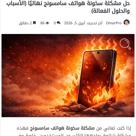
حل مشكلة سخونة هواتف سامسونج نهائيًا (الأسباب
والحلول الفعالة)
OmarPro
آخر تحديث: أبريل 5, 2026
0
86
2 دقائق
إذا كنت تعاني من
مشكلة سخونة هواتف سامسونج
فهذه
مشكلة شائعة يواجهها الكثير من المستخدمين، خاصة مع