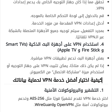
تحقق مما إذا كان جهاز التوجيه الخاص بك يدعم إعدادات
VPN.
قم بالدخول إلى لوحة التحكم الخاصة بالموجه.
أدخل إعدادات VPN المقدمة من مزود الخدمة.
بمجرد التفعيل، سيتم توجيه جميع الأجهزة المتصلة بالشبكة
عبر الـVPN تلقائيًا.
4. استخدام VPN على أجهزة البث الذكية (Smart TVs
و Fire Stick و Apple TV)
بعض أجهزة البث تدعم تطبيقات VPN مباشرة.
إذا لم يكن ذلك متاحًا، يمكن تثبيت VPN على جهاز التوجيه أو
استخدام ميزة “مشاركة الاتصال” من الكمبيوتر.
كيفية اختيار أفضل خدمة VPN لحماية بياناتك
1. التشفير والبروتوكولات الأمنية
اختر خدمة VPN تقدم تشفيرًا قويًا مثل
AES-256
وتدعم
بروتوكولات آمنة مثل
OpenVPN وWireGuard
.