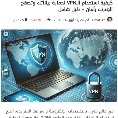
كيفية استخدام الـVPN لحماية بياناتك وتصفح
الإنترنت بأمان – دليل شامل
OmarPro
آخر تحديث: أبريل 14, 2026
0
942
5 دقائق
في عالم مليء بالتهديدات الإلكترونية والمراقبة المتزايدة، أصبح
استخدام الشبكات الافتراضية الخاصة (VPN) أمرًا ضروريًا لحماية