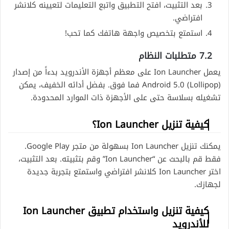
بعد التثبيت، افتح التطبيق واتبع التعليمات لتعيينه كلانشر
افتراضي.
استمتع بتخصيص واجهة هاتفك كما تحب!
7.2 متطلبات النظام
يعمل Ion Launcher على معظم أجهزة الأندرويد بدءاً من إصدار
Android 5.0 (Lollipop) فما فوق. بفضل أدائه الخفيف، يمكن
تشغيله بسلاسة حتى على الأجهزة ذات الموارد المحدودة.
كيفية تنزيل Ion Launcher؟
يمكنك تنزيل Ion Launcher بسهولة من متجر Google Play.
فقط قم بالبحث عن “Ion Launcher” وقم بتثبيته. بعد التثبيت،
اختر Ion Launcher كلانشر افتراضي واستمتع بتجربة جديدة
لجهازك.
كيفية تنزيل واستخدام تطبيق Ion Launcher
للأندرويد