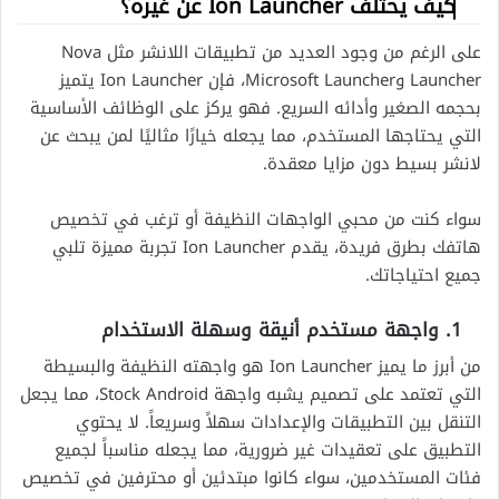
كيف يختلف Ion Launcher عن غيره؟
على الرغم من وجود العديد من تطبيقات اللانشر مثل Nova
Launcher وMicrosoft Launcher، فإن Ion Launcher يتميز
بحجمه الصغير وأدائه السريع. فهو يركز على الوظائف الأساسية
التي يحتاجها المستخدم، مما يجعله خيارًا مثاليًا لمن يبحث عن
لانشر بسيط دون مزايا معقدة.
سواء كنت من محبي الواجهات النظيفة أو ترغب في تخصيص
هاتفك بطرق فريدة، يقدم Ion Launcher تجربة مميزة تلبي
جميع احتياجاتك.
1. واجهة مستخدم أنيقة وسهلة الاستخدام
من أبرز ما يميز Ion Launcher هو واجهته النظيفة والبسيطة
التي تعتمد على تصميم يشبه واجهة Stock Android، مما يجعل
التنقل بين التطبيقات والإعدادات سهلاً وسريعاً. لا يحتوي
التطبيق على تعقيدات غير ضرورية، مما يجعله مناسباً لجميع
فئات المستخدمين، سواء كانوا مبتدئين أو محترفين في تخصيص