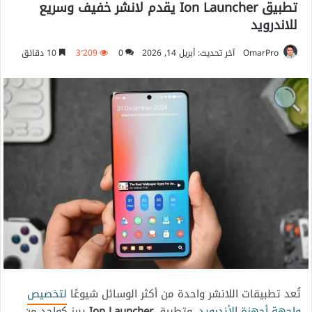
تطبيق Ion Launcher يقدم لانشر خفيف وسريع
للاندرويد
OmarPro
آخر تحديث: أبريل 14, 2026
0
3٬209
10 دقائق
تُعد تطبيقات اللانشر واحدة من أكثر الوسائل شيوعًا
لتخصيص
واجهة أجهزة الأندرويد
، وتطبيق
Ion Launcher
يبرز كواحد من