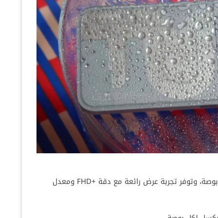
الهاتف مزود بشاشة AMOLED مقاس 6.7 بوصة، وتوفر تجربة عرض رائعة مع دقة +FHD ومعدل