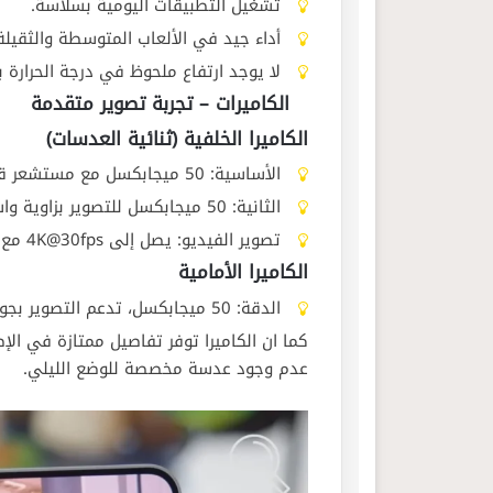
تشغيل التطبيقات اليومية بسلاسة.
أداء جيد في الألعاب المتوسطة والثقيلة مثل PUBG و  Duty
لا يوجد ارتفاع ملحوظ في درجة الحرارة 
الكاميرات – تجربة تصوير متقدمة
الكاميرا الخلفية
(ثنائية العدسات)
الأساسية: 50 ميجابكسل مع مستشعر قوي يدعم التركيز التلقائي والمثبت البصري (OIS).
الثانية: 50 ميجابكسل للتصوير بزاوية واسعة تصل إلى 114 درجة.
تصوير الفيديو: يصل إلى 4K@30fps مع دعم التثبيت الإلكتروني (EIS).
الكاميرا الأمامية
الدقة: 50 ميجابكسل، تدعم التصوير بجودة 4K@30fps.
كما ان الكاميرا توفر تفاصيل ممتازة في ال
عدم وجود عدسة مخصصة للوضع الليلي.