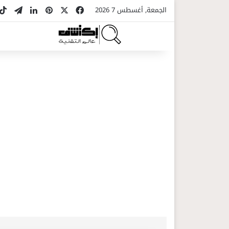
‫X
فيسبوك
بينتيريست
لينكدإن
تيلقر
الجمعة, أغسطس 7 2026