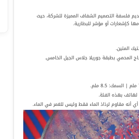
 هاتف Nothing Phone (2a) Plus تقديم فلسفة التصميم الشفاف المميزة للشركة، حيث
يك المتين.
جاج المحمي بطبقة جوريلا جلاس الجيل الخامس.