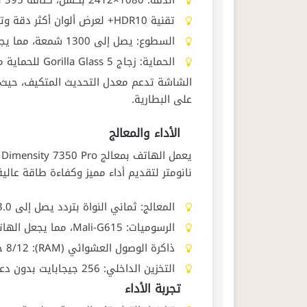
الدقة: 1080×2412 بكسل، كثافة 395 بكسل لكل بوصة.
تقنية HDR10+ لعرض ألوان أكثر دقة وتباين أفضل.
السطوع: يصل إلى 1300 شمعة، مما يجعل الرؤية واضحة تحت أشعة الشمس.
الحماية: زجاج Gorilla Glass 5 للحماية من الخدوش والصدمات.
على البطارية.
الأداء والمعالج
نانومتر لتقديم أداء مميز وكفاءة طاقة عالية
المعالج: ثماني النواة بتردد يصل إلى 3.0 جيجاهرتز.
الرسوميات: Mali-G615، مما يجعل الهاتف قادرًا على تشغيل الألعاب بسلاسة.
ذاكرة الوصول العشوائي (RAM): 8/12 جيجابايت.
التخزين الداخلي: 256 جيجابايت بدون دعم لكارت ميموري.
تجربة الأداء