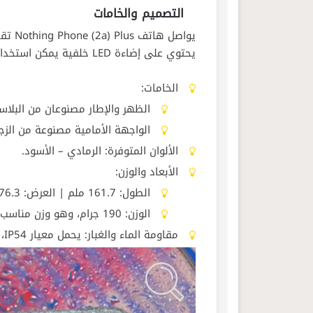
التصميم والخامات
يواصل
يحتوي على إضاءة LED خلفية يمكن استخدامها كإشعارات أو مؤشر للبطارية.
الخامات:
الظهر والإطار مصنوعان من البلاست
الواجهة الأمامية مصنوعة من الز
الألوان المتوفرة: الرمادي – الأسود.
الأبعاد والوزن:
الطول: 161.7 ملم | العرض: 76.3 ملم | السمك: 8.5 ملم.
الوزن: 190 جرام، وهو وزن مناسب لهاتف بهذه الفئة.
مقاومة الماء والغبار: يحمل معيار IP54، أي أنه مقاوم لرذاذ الماء فقط وليس للغمر في الماء.