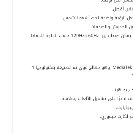
الشاشة تدعم معدل التحديث المتكيف، حيث يمكن ضبطه بين 60Hz و120Hz حسب الحاجة للحفاظ
يعمل الهاتف بمعالج MediaTek Dimensity 7350 Pro، وهو معالج قوي تم تصنيعه بتكنولوجيا 4
.