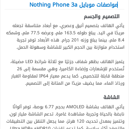
مواصفات موبايل Nothing Phone 3a
التصميم والجسم
يأتي الهاتف بتصميم أنيق وعصري، مع أبعاد متناسقة تجعله
مريحًا في اليد. يبلغ طوله 163.5 ملم، وعرضه 77.5 ملم، وسُمكه
8.4 ملم، بينما يبلغ وزنه 201 جرام. هذه الأبعاد توفر تجربة
استخدام متوازنة بين الحجم الكبير للشاشة وسهولة الحمل.
يتميز الهاتف بظهر شفاف جزئيًا مع ثلاثة شرائط LED مضيئة،
تُستخدم للإشعارات وإضاءة الكاميرا، وهي مقسمة إلى 26
منطقة قابلة للتخصيص. كما يدعم معيار IP64 لمقاومة الغبار
ورذاذ الماء، مما يضيف مزيدًا من المتانة إلى التصميم.
الشاشة
يأتي الهاتف بشاشة AMOLED بحجم 6.77 بوصة، توفر ألوانًا
نابضة بالحياة وتجربة مشاهدة غامرة. تدعم الشاشة مليار لون،
وتتميز بمعدل تحديث 120 هرتز، مما يجعل التنقل بين التطبيقات
والتصفح أكثر سلاسة. كما تدعم تقنيات HDR10+ وUltra HDR،