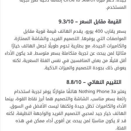
جيدة. دعم ميزة Circle to Search إضافة ذكية تعزز تجربة
المستخدم.
القيمة مقابل السعر – 9.3/10
بسعر يقارب 400 يورو، يقدم الهاتف قيمة قوية مقابل
المواصفات التي يوفرها. التصميم الفريد، والشاشة الممتازة،
والكاميرات الجيدة، مع بطارية تدوم طويلًا تجعل الهاتف خيارًا
مثاليًا لمن يبحث عن تجربة متكاملة بسعر متوسط. قد يكون الأداء
أقل قليلًا من بعض المنافسين في نفس الفئة السعرية، لكنه
يعوض ذلك بجودة التصميم والميزات الذكية.
التقييم النهائي – 8.8/10
يعتبر Nothing Phone 3a هاتفًا متوازنًا يوفر تجربة استخدام
رائعة بسعر مناسب. الشاشة والتصميم هما أبرز نقاط القوة، بينما
الأداء والكاميرات تظل جيدة ولكنها ليست الأفضل في السوق.
الهاتف خيار جيد لمحبي التصميم الفريد والواجهة النظيفة، لكنه
قد لا يكون مناسبًا لمن يبحث عن أقوى أداء ممكن في هذه
الفئة.