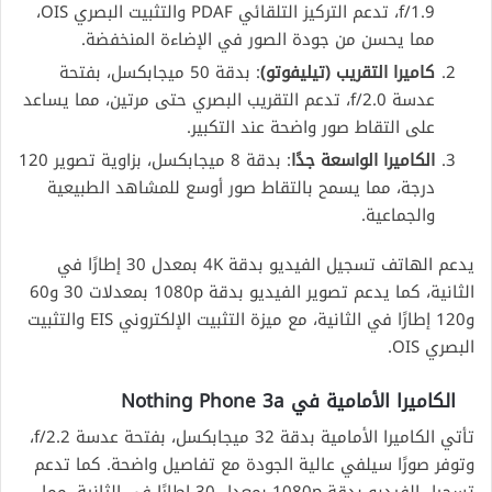
f/1.9، تدعم التركيز التلقائي PDAF والتثبيت البصري OIS،
مما يحسن من جودة الصور في الإضاءة المنخفضة.
كاميرا التقريب (تيليفوتو)
: بدقة 50 ميجابكسل، بفتحة
عدسة f/2.0، تدعم التقريب البصري حتى مرتين، مما يساعد
على التقاط صور واضحة عند التكبير.
الكاميرا الواسعة جدًا
: بدقة 8 ميجابكسل، بزاوية تصوير 120
درجة، مما يسمح بالتقاط صور أوسع للمشاهد الطبيعية
والجماعية.
يدعم الهاتف تسجيل الفيديو بدقة 4K بمعدل 30 إطارًا في
الثانية، كما يدعم تصوير الفيديو بدقة 1080p بمعدلات 30 و60
و120 إطارًا في الثانية، مع ميزة التثبيت الإلكتروني EIS والتثبيت
البصري OIS.
الكاميرا الأمامية في
Nothing Phone 3a
تأتي الكاميرا الأمامية بدقة 32 ميجابكسل، بفتحة عدسة f/2.2،
وتوفر صورًا سيلفي عالية الجودة مع تفاصيل واضحة. كما تدعم
تسجيل الفيديو بدقة 1080p بمعدل 30 إطارًا في الثانية، مما