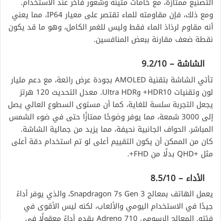
التصنيع ممتازة، مع خامات متينة وشعور فاخر عند الاستخدام.
ومع ذلك، فإن مقاومته للماء تقتصر على معيار IP64، مما يعني
أنه مقاوم لرذاذ الماء فقط وليس للغمر الكامل، وهو ما قد يكون
نقطة ضعف مقارنة ببعض المنافسين.
الشاشة – 9.2/10
تأتي الشاشة بتقنية AMOLED بجودة عرض رائعة، مع دعم مليار
لون وتقنيات HDR10+ وUltra HDR. معدل التحديث 120 هرتز
يجعل التجربة سلسة للغاية، كما أن مستوى السطوع العالي يصل
إلى 3000 شمعة، مما يوفر وضوحًا ممتازًا حتى في ضوء الشمس
المباشر. الحواف الجانبية نحيفة، مما يزيد من جمالية الشاشة.
كان من الممكن أن يكون التقييم أعلى لو تم استخدام دقة أعلى
مثل +QHD بدلًا من FHD+.
الأداء – 8.5/10
يعمل الهاتف بمعالج Snapdragon 7s Gen 3، والذي يوفر أداءً
جيدًا في الاستخدام اليومي والألعاب، لكنه ليس الأقوى في
فئته. المعالج الرسومي Adreno 710 يقدم أداءً معقولًا في