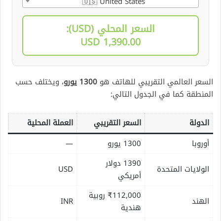
🇺🇸 United States
السعر المحلي (USD):
1,390.00 USD
السعر العالمي التقريبي للهاتف هو
1300 يورو
، ويختلف حسب
المنطقة كما في الجدول التالي:
الدولة
السعر التقريبي
العملة المحلية
أوروبا
1300 يورو
—
1390 دولار
الولايات المتحدة
USD
أمريكي
₹112,000 روبية
الهند
INR
هندية