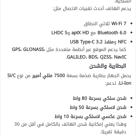
السلكية.
يدعم الهاتف أحدث تقنيات الاتصال مثل:
Wi-Fi 7
ثلاثي النطاق
Bluetooth 6.0
مع
aptX HD
و
LHDC 5
NFC
و
منفذ USB Type-C 3.2
كما يدعم الموقع عبر أنظمة متعددة مثل
GPS، GLONASS،
.
GALILEO، BDS، QZSS، NavIC
البطارية والشحن
يحمل الجهاز بطارية ضخمة بسعة
7500 مللي أمبير
من نوع
Si/C
Li-Ion
، تدعم:
شحن سلكي بسرعة 80 واط
شحن لاسلكي بسرعة 50 واط
شحن عكسي لاسلكي بسرعة 10 واط
وهذا يعني إمكانية شحن الهاتف بالكامل في أقل من 30
دقيقة تقريبًا.