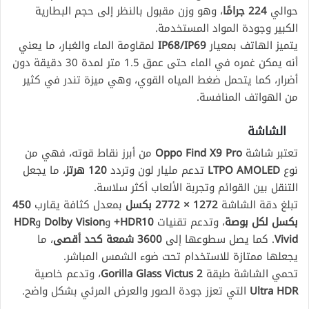
حوالي
224 جرامًا
، وهو وزن مقبول بالنظر إلى حجم البطارية
الكبير وجودة المواد المستخدمة.
يتميز الهاتف بمعيار
IP68/IP69
لمقاومة الماء والغبار، ما يعني
أنه يمكن غمره في الماء حتى عمق 1.5 متر لمدة 30 دقيقة دون
أضرار، كما يتحمل ضغط المياه القوي، وهي ميزة تندر في كثير
من الهواتف المنافسة.
الشاشة
تعتبر شاشة
Oppo Find X9 Pro
من أبرز نقاط قوته، فهي من
نوع
LTPO AMOLED
تدعم مليار لون وتردد
120 هرتز
، ما يجعل
التنقل بين القوائم وتجربة الألعاب أكثر سلاسة.
تبلغ دقة الشاشة
1272 × 2772 بكسل
بمعدل كثافة يقارب
450
بكسل لكل بوصة
، وتدعم تقنيات
HDR10+
و
Dolby Vision
و
HDR
Vivid
. كما يصل سطوعها إلى
3600 شمعة كحد أقصى
، ما
يجعلها ممتازة للاستخدام تحت ضوء الشمس المباشر.
تحمي الشاشة طبقة
Gorilla Glass Victus 2
، وتدعم خاصية
Ultra HDR
التي تعزز جودة الصور والعرض المرئي بشكل واضح.