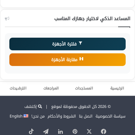
المساعد الذكي لاختيار جهازك المناسب
فلترة الأجهزة
مقارنة الأجهزة
الرئيسية
المستجدات
المراجعات
الترشيحات
© 2026 كل الحقوق محفوظة لموقع |
إكتشف
سياسة الخصوصية
اتصل بنا
الشروط والأحكام
من نحن!
English
‫X
فيسبوك
بينتيريست
لينكدإن
تيلقرام
‫TikTok