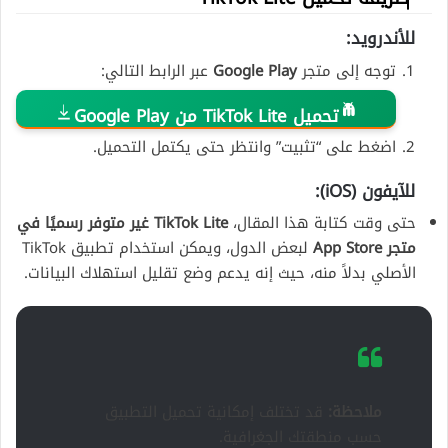
للأندرويد:
توجه إلى متجر
Google Play
عبر الرابط التالي:
تحميل TikTok Lite من Google Play
اضغط على “تثبيت” وانتظر حتى يكتمل التحميل.
للآيفون (iOS):
حتى وقت كتابة هذا المقال،
TikTok Lite غير متوفر رسميًا في
متجر App Store
لبعض الدول، ويمكن استخدام تطبيق TikTok
الأصلي بدلاً منه، حيث إنه يدعم وضع تقليل استهلاك البيانات.
ملاحظة:
قد تختلف إمكانية تحميل التطبيق
حسب منطقتك الجغرافية.