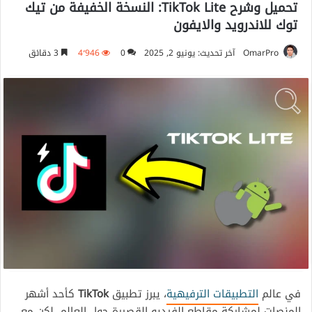
تحميل وشرح TikTok Lite: النسخة الخفيفة من تيك
توك للاندرويد والايفون
OmarPro
آخر تحديث: يونيو 2, 2025
0
4٬946
3 دقائق
في عالم
التطبيقات الترفيهية
، يبرز تطبيق
TikTok
كأحد أشهر
المنصات لمشاركة مقاطع الفيديو القصيرة حول العالم. لكن مع