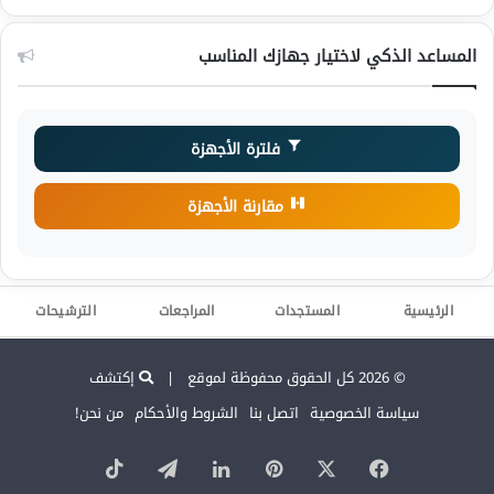
المساعد الذكي لاختيار جهازك المناسب
فلترة الأجهزة
مقارنة الأجهزة
الرئيسية
المستجدات
المراجعات
الترشيحات
© 2026 كل الحقوق محفوظة لموقع |
إكتشف
سياسة الخصوصية
اتصل بنا
الشروط والأحكام
من نحن!
‫X
فيسبوك
بينتيريست
لينكدإن
تيلقرام
‫TikTok