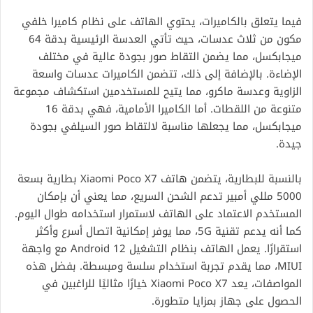
فيما يتعلق بالكاميرات، يحتوي الهاتف على نظام كاميرا خلفي
مكون من ثلاث عدسات، حيث تأتي العدسة الرئيسية بدقة 64
ميجابكسل، مما يضمن التقاط صور بجودة عالية في مختلف
الإضاءة. بالإضافة إلى ذلك، تتضمن الكاميرات عدسات واسعة
الزاوية وعدسة ماكرو، مما يتيح للمستخدمين استكشاف مجموعة
متنوعة من اللقطات. أما الكاميرا الأمامية، فهي بدقة 16
ميجابكسل، مما يجعلها مناسبة لالتقاط صور السيلفي بجودة
جيدة.
بالنسبة للبطارية، يتضمن هاتف Xiaomi Poco X7 بطارية بسعة
5000 مللي أمبير تدعم الشحن السريع، مما يعني أن بإمكان
المستخدم الاعتماد على الهاتف لاستمرار استخدامه طوال اليوم.
كما أنه يدعم تقنية 5G، مما يوفر إمكانية اتصال أسرع وأكثر
استقرارًا. يعمل الهاتف بنظام التشغيل Android 12 مع واجهة
MIUI، مما يقدم تجربة استخدام سلسة ومبسطة. بفضل هذه
المواصفات، يعد Xiaomi Poco X7 خيارًا مثاليًا للراغبين في
الحصول على جهاز بمزايا متطورة.