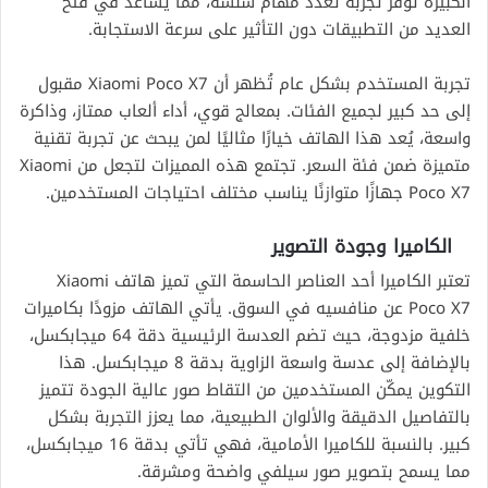
الكبيرة توفر تجربة تعدد مهام سلسة، مما يساعد في فتح
العديد من التطبيقات دون التأثير على سرعة الاستجابة.
تجربة المستخدم بشكل عام تُظهر أن Xiaomi Poco X7 مقبول
إلى حد كبير لجميع الفئات. بمعالج قوي، أداء ألعاب ممتاز، وذاكرة
واسعة، يُعد هذا الهاتف خيارًا مثاليًا لمن يبحث عن تجربة تقنية
متميزة ضمن فئة السعر. تجتمع هذه المميزات لتجعل من Xiaomi
Poco X7 جهازًا متوازنًا يناسب مختلف احتياجات المستخدمين.
الكاميرا وجودة التصوير
تعتبر الكاميرا أحد العناصر الحاسمة التي تميز هاتف Xiaomi
Poco X7 عن منافسيه في السوق. يأتي الهاتف مزودًا بكاميرات
خلفية مزدوجة، حيث تضم العدسة الرئيسية دقة 64 ميجابكسل،
بالإضافة إلى عدسة واسعة الزاوية بدقة 8 ميجابكسل. هذا
التكوين يمكّن المستخدمين من التقاط صور عالية الجودة تتميز
بالتفاصيل الدقيقة والألوان الطبيعية، مما يعزز التجربة بشكل
كبير. بالنسبة للكاميرا الأمامية، فهي تأتي بدقة 16 ميجابكسل،
مما يسمح بتصوير صور سيلفي واضحة ومشرقة.