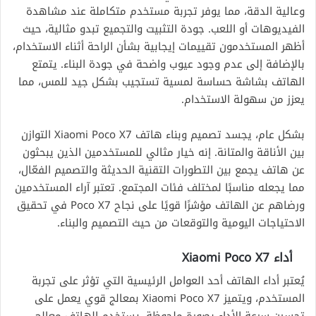
وعالية الدقة، مما يوفر تجربة مستخدم متكاملة عند مشاهدة
الفيديوهات أو اللعب. جودة التثبيت والتجميع تبدو مثالية، حيث
أظهر المستخدمون تقييمات إيجابية بشأن الراحة أثناء الاستخدام،
بالإضافة إلى عدم وجود عيوب واضحة في جودة البناء. يتمتع
الهاتف بشاشة حساسة لمسية تستجيب بشكل جيد للمس، مما
يعزز من سهولة الاستخدام.
بشكل عام، يجسد تصميم وبناء هاتف Xiaomi Poco X7 التوازن
بين الأناقة والمتانة. إنه خيار مثالي للمستخدمين الذين يبحثون
عن هاتف يجمع بين التطورات التقنية الحديثة والتصميم الفعّال،
مما يجعله مناسبًا لمختلف فئات المجتمع. تعتبر آراء المستخدمين
ورضاهم عن الهاتف مؤشرًا قويًا على نجاح Poco X7 في تحقيق
الاحتياجات اليومية والتوقعات من حيث التصميم والبناء.
أداء Xiaomi Poco X7
يُعتبر أداء الهاتف أحد العوامل الرئيسية التي تؤثر على تجربة
المستخدم، ويتميز Xiaomi Poco X7 بمعالج قوي يعمل على
تحسين سرعة الأداء بصورة ملحوظة. يستخدم الهاتف معالج