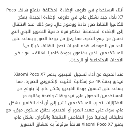
أثناء الاستخدام في ظروف الإضاءة المختلفة، يتمتع هاتف Poco
X7 بأداء جيد بشكل عام. في ظروف الإضاءة الجيدة، يمكن
للكاميرا التقاط صور حادة ووضوح عالٍ. ومع ذلك، عند الانتقال
إلى الإضاءة المنخفضة، تظهر قوة خاصية التصوير الليلي التي
تحسن من جمع الضوء، مما يعزز من جودة الصور ويساعد على
الحد من الضوضاء. هذه الميزات تجعل الهاتف خيارًا جيدًا
للمستخدمين الذين يهتمون بجودة كاميرا الهاتف، سواء في
الأحداث الاجتماعية أو الرحلات.
عند الحديث عن أداء تسجيل الفيديو، يدعم Xiaomi Poco X7
فيديو بدقة 4K مع إمكانية التثبيت الإلكتروني للصورة، مما
يساعد على تحسين جودة الفيديو بشكل عام. إذ يتوقع من
المستخدمين الحصول على فيديوهات واضحة وخالية من
الاهتزازات. تجارب المستخدمين تشير إلى أن أداء الكاميرا بشكل
عام، سواء على صعيد الصور أو الفيديو، يحقق مستوى مرضٍ، مع
تعليقات إيجابية حول التفاصيل الدقيقة والألوان. بشكل عام،
يعتبر Xiaomi Poco X7 هاتفاً موثوقاً به لعشاق التصوير.