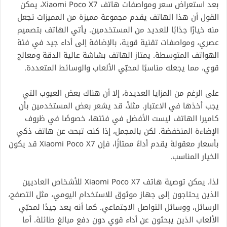
بعد استعراض سعر ومواصفات هاتف Xiaomi Poco X7، يمكن
القول أن هذا الهاتف يقدم مجموعة مميزة من المميزات تجعل
منه خيارًا جذابًا للعديد من المستخدمين. يأتي الهاتف بتصميم
عصري، ومواصفات تقنية قوية، بالإضافة إلى أداء جيد في فئة
الهواتف المتوسطة. يمتاز الهاتف بشاشة عالية الدقة ومعالج
قوي، مما يجعله مناسبًا لمحبّي الألعاب والوسائط المتعددة.
على الرغم من المزايا العديدة، إلا أن هناك بعض العيوب التي
يجب أخذها في الاعتبار. مثلاً، قد يشعر بعض المستخدمين بأن
كاميرا الهاتف ليست الأفضل في فئتها، خصوصًا في ظروف
الإضاءة المنخفضة. لكن بالمجمل، إذا كنت تبحث عن هاتف ذكي
بأسعار معقولة يقدم أداءً ممتازًا، فإن Xiaomi Poco X7 قد يكون
الخيار المناسب.
لذا، يمكن توصية هاتف Xiaomi Poco X7 للأشخاص العاديين
الذين يحتاجون إلى جهاز موثوق للاستخدام اليومي، مثل التصفح،
الرسائل، ووسائل التواصل الاجتماعي. كما أنه يعد جيدًا لمحبّي
الألعاب الذين يبحثون عن أداء قوي دون دفع مبالغ طائلة. أما