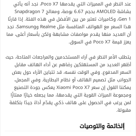
عند النظر في المميزات التي يقدمها Poco X7، نجد أنه يأتي
بشاشة AMOLED بحجم 6.67 بوصة، ومعالج Snapdragon 7
Gen 1، وكاميرات تعتبر من بين الأفضل في هذه الفئة. إذا قارنًا
هذا السعر مع الهواتف المنافسة مثل Realme وSamsung، نجد
أن العديد منها يقدم مواصفات مشابهة ولكن بأسعار أعلى، مما
يعزز قيمة Poco X7 في السوق.
يتطلب الأمر النظر في آراء المستخدمين والمراجعات المتاحة، حيث
أظهر العديد من المستهلكين رضاهم عن أداء الهاتف مقابل
السعر المدفوع. وفي الوقت نفسه، قد تتباين الآراء حول بعض
الجوانب مثل تصميم الهاتف أو نظام البطارية. وفي المجمل،
يمكننا القول إن سعر Xiaomi Poco X7 يعكس جودة التصنيع
ومجموعة الميزات القوية التي يقدمها، مما يجعله خيارًا ممتازًا
لمن يرغب في الحصول على هاتف ذكي يقدّم أداءً جيدًا بتكلفة
مقبولة.
الخاتمة والتوصيات