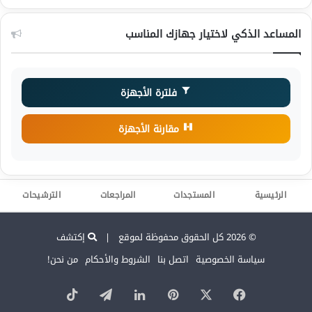
المساعد الذكي لاختيار جهازك المناسب
فلترة الأجهزة
مقارنة الأجهزة
الرئيسية
المستجدات
المراجعات
الترشيحات
© 2026 كل الحقوق محفوظة لموقع |
إكتشف
سياسة الخصوصية
اتصل بنا
الشروط والأحكام
من نحن!
‫X
فيسبوك
بينتيريست
لينكدإن
تيلقرام
‫TikTok