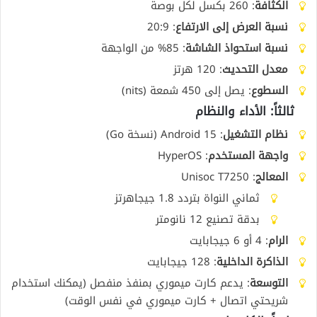
الكثافة
: 260 بكسل لكل بوصة
نسبة العرض إلى الارتفاع
: 20:9
نسبة استحواذ الشاشة
: 85% من الواجهة
معدل التحديث
: 120 هرتز
السطوع
: يصل إلى 450 شمعة (nits)
ثالثاً: الأداء والنظام
نظام التشغيل
: Android 15 (نسخة Go)
واجهة المستخدم
: HyperOS
المعالج
: Unisoc T7250
ثماني النواة بتردد 1.8 جيجاهرتز
بدقة تصنيع 12 نانومتر
الرام
: 4 أو 6 جيجابايت
الذاكرة الداخلية
: 128 جيجابايت
التوسعة
: يدعم كارت ميموري بمنفذ منفصل (يمكنك استخدام
شريحتي اتصال + كارت ميموري في نفس الوقت)