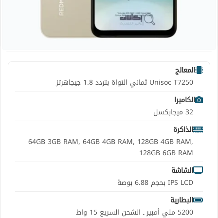
المعالج
Unisoc T7250 ثماني النواة بتردد 1.8 جيجاهرتز
الكاميرا
32 ميجابكسل
الذاكرة
64GB 3GB RAM, 64GB 4GB RAM, 128GB 4GB RAM,
128GB 6GB RAM
الشاشة
IPS LCD بحجم 6.88 بوصة
البطارية
5200 ملي أمبير ـ الشحن السريع 15 واط