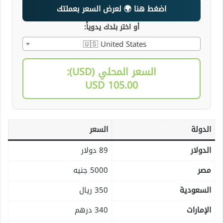
اضغط هنا 🌍 لعرض السعر بعملتك
أو اختر بلدك يدوياً:
🇺🇸 United States
السعر المحلي (USD):
105.00 USD
الدولة
السعر
الدولار
89 دولار
مصر
5000 جنيه
السعودية
350 ريال
الإمارات
340 درهم